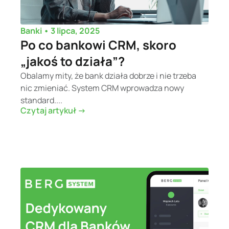
•
3 lipca, 2025
Banki
Po co bankowi CRM, skoro
„jakoś to działa”?
Obalamy mity, że bank działa dobrze i nie trzeba
nic zmieniać. System CRM wprowadza nowy
standard....
Czytaj artykuł ->