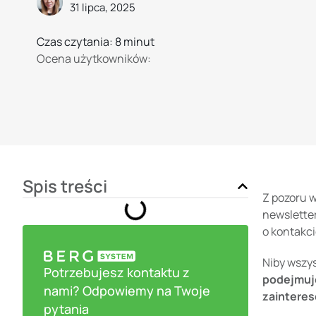
31 lipca, 2025
Czas czytania: 8 minut
Ocena użytkowników:
Spis treści
Z pozoru w
newsletter
o kontakci
Niby wszys
Potrzebujesz kontaktu z
podejmuje
nami? Odpowiemy na Twoje
zainteres
pytania