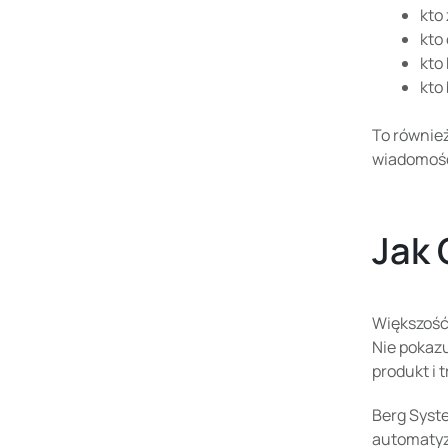
kto
kto
kto
kto
To równie
wiadomości
Jak 
Większość
Nie pokazu
produkt i 
Berg Syste
automatyza