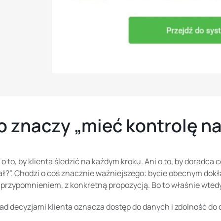
o znaczy „mieć kontrolę n
 o to, by klienta śledzić na każdym kroku. Ani o to, by doradca
?”. Chodzi o coś znacznie ważniejszego: bycie obecnym dokład
przypomnieniem, z konkretną propozycją. Bo to właśnie wtedy
nad decyzjami klienta oznacza dostęp do danych i zdolność d