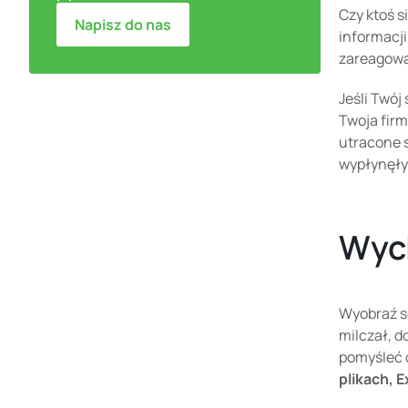
Czy ktoś 
Napisz do nas
informacji
zareagow
Jeśli Twój
Twoja firm
utracone s
wypłynęły 
Wyci
Wyobraź so
milczał, d
pomyśleć
plikach, E