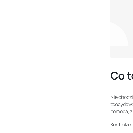
Co t
Nie chodzi
zdecydował
pomocą, z 
Kontrola 