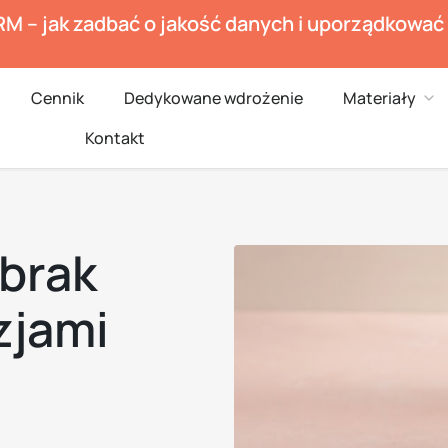
RM – jak zadbać o jakość danych i uporządkowa
en Branże
Ope
Cennik
Dedykowane wdrożenie
Materiały
Kontakt
 brak
zjami