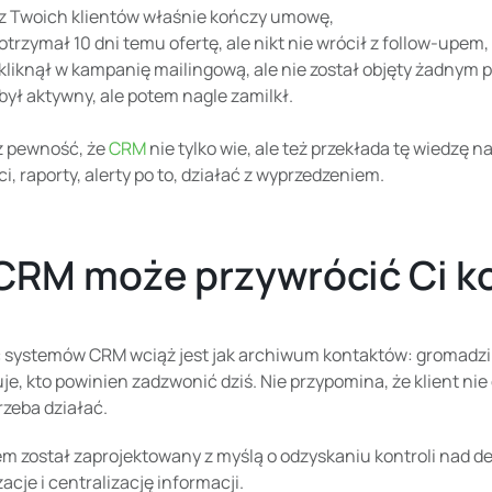
 z Twoich klientów właśnie kończy umowę,
 otrzymał 10 dni temu ofertę, ale nikt nie wrócił z follow-upem,
 kliknął w kampanię mailingową, ale nie został objęty żadnym
 był aktywny, ale potem nagle zamilkł.
ż pewność, że
CRM
nie tylko wie, ale też przekłada tę wiedzę 
, raporty, alerty po to, działać z wyprzedzeniem.
CRM może przywrócić Ci k
 systemów CRM wciąż jest jak archiwum kontaktów: gromadzi 
je, kto powinien zadzwonić dziś. Nie przypomina, że klient nie
trzeba działać.
m został zaprojektowany z myślą o odzyskaniu kontroli nad d
cje i centralizację informacji.