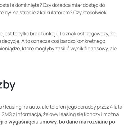
ostała domknięta? Czy doradca miał dostęp do
że był na stronie z kalkulatorem? Czy ktokolwiek
e jest to tylko brak funkcji. To znak ostrzegawczy, że
je decyzję. A to oznacza coś bardzo konkretnego:
niądze, które mogłyby zasilić wynik finansowy, ale
zby
ł leasing na auto, ale telefon jego doradcy przez 4 lata
 SMS z informacją, że owy leasing się kończy i można
cji o wygaśnięciu umowy, bo dane ma rozsiane po