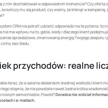
się z nim skontaktował w odpowiednim momencie? Czy oferta z
, że kończy mu się produkt, czy wiemy, że kliknął w kampanię, 
ał?
 system CRM nie potrafi udzielić odpowiedzi na te pytania, to ni
a nie ma wpływu na to, gdzie, kiedy i dlaczego klient podejmu
zanse sprzedażowe, zmarnowaną energię Twojego zespołu i pie
cicho, bez śladu.
ek przychodów: realne lic
bie teraz, że w salonie dealerskim średniej wielkości klient mia
o tego stopnia, że nie powstała nawet żadna krótka wiadomość
 o nowym samochodzie. Powód?
Doradca nie widział informa
xcelach i e-mailach.