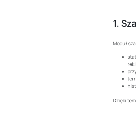
1. Sz
Moduł szan
sta
rek
prz
ter
his
Dzięki tem