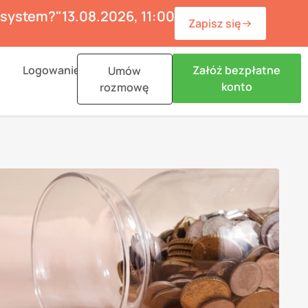
ć system?"
13.08.2026, 11:00
Zapisz się
n Materiały
Logowanie
Załóż bezpłatne
Umów
konto
rozmowę