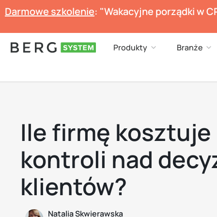
Przejdź
Darmowe szkolenie
: "Wakacyjne porządki w C
do
treści
Open Produkty
Op
Produkty
Branże
Ile firmę kosztuje
kontroli nad decy
klientów?
Natalia Skwierawska