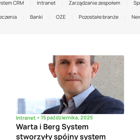
ystem CRM
Intranet
Zarządzanie zespołem
Sp
eczenia
Banki
OZE
Pozostałe branże
New
•
15 października, 2025
Intranet
Warta i Berg System
stworzyły spójny system