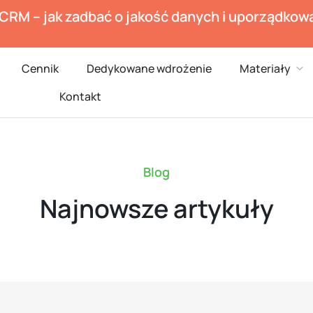
 CRM – jak zadbać o jakość danych i uporządko
en Branże
Ope
Cennik
Dedykowane wdrożenie
Materiały
Kontakt
Blog
Najnowsze artykuły