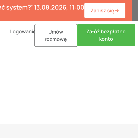
wać system?"
13.08.2026, 11:00
Zapisz się
n Materiały
Logowanie
Załóż bezpłatne
Umów
konto
rozmowę