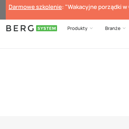
Przejdź
Darmowe szkolenie
: "Wakacyjne porządki w
do
treści
Open Produkty
Op
Produkty
Branże