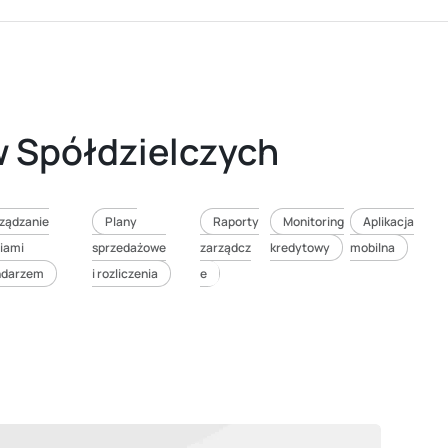
 Spółdzielczych
ządzanie
Plany
Raporty
Monitoring
Aplikacja
iami
sprzedażowe
zarządcz
kredytowy
mobilna
endarzem
i rozliczenia
e