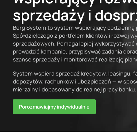
sprzedaży i dosp
Berg System to system wspierający codzienną 
Spółdzielczego z portfelem klientów i rozwój w
sprzedażowych. Pomaga lepiej wykorzystywać d
prowadzić kampanie, przypisywać zadania dor
szanse sprzedaży i monitorować realizację pl
System wspiera sprzedaż kredytów, leasingu, f
depozytów, rachunków i ubezpieczeń — w spo
mierzalny i dopasowany do realnej pracy banku.
Porozmawiajmy indywidualnie