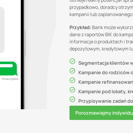
istnieje realny potencjał spr
przypadkowo, doradcy otrzymu
kampanii lub zaplanowanego
Przykład:
Bank może wykorzy
dane z raportów BIK do kampan
informacje o produktach i t
depozytowym, kredytowym l
Segmentacja klientów w
Kampanie do rodziców 
Kampanie refinansowania
Kampanie pod lokaty, kre
Przypisywanie zadań do
Porozmawiajmy indywidu