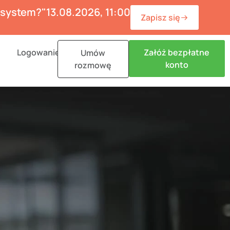
ć system?"
13.08.2026, 11:00
Zapisz się
n Materiały
Logowanie
Załóż bezpłatne
Umów
konto
rozmowę