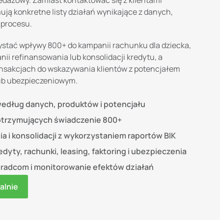
zedażowy. Zamiast kontaktować się z klientami
ją konkretne listy działań wynikające z danych,
 procesu.
stać wpływy 800+ do kampanii rachunku dla dziecka,
ii refinansowania lub konsolidacji kredytu, a
ransakcjach do wskazywania klientów z potencjałem
ub ubezpieczeniowym.
edług danych, produktów i potencjału
otrzymujących świadczenie 800+
 i konsolidacji z wykorzystaniem raportów BIK
dyty, rachunki, leasing, faktoring i ubezpieczenia
radcom i monitorowanie efektów działań
alnie