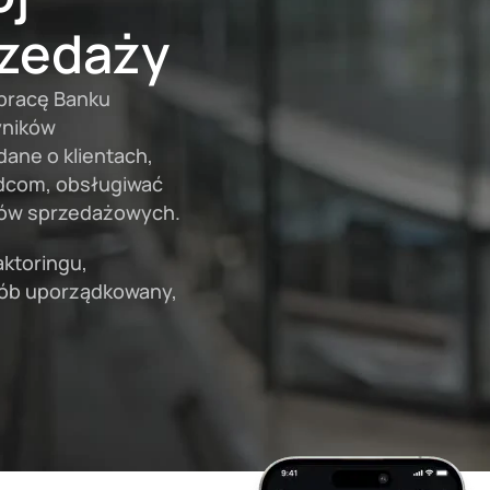
rzedaży
pracę Banku
yników
ane o klientach,
adcom, obsługiwać
anów sprzedażowych.
aktoringu,
sób uporządkowany,