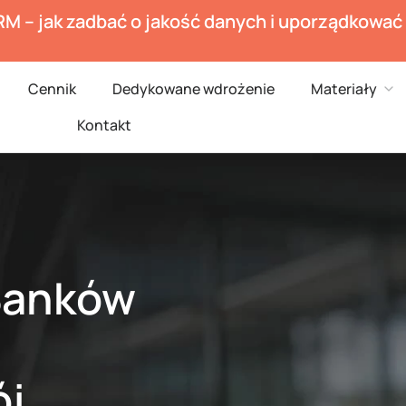
RM – jak zadbać o jakość danych i uporządkowa
en Branże
Ope
Cennik
Dedykowane wdrożenie
Materiały
Kontakt
Banków
ój