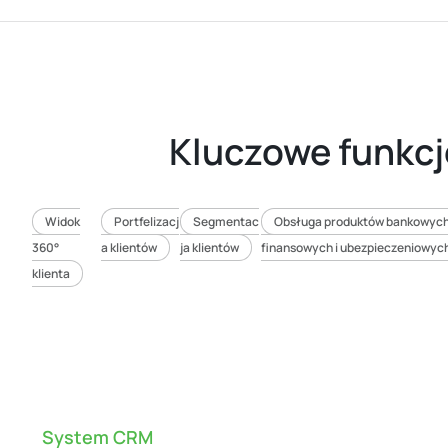
Kluczowe funkc
Widok
Portfelizacj
Segmentac
Obsługa produktów bankowych
360°
a klientów
ja klientów
finansowych i ubezpieczeniowyc
klienta
System CRM