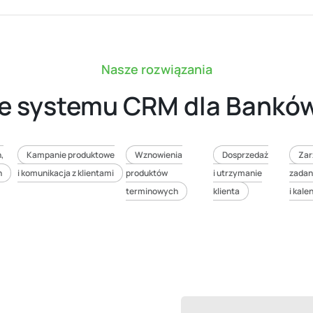
Nasze rozwiązania
je systemu CRM dla Banków
,
Kampanie produktowe
Wznowienia
Dosprzedaż
Zar
h
i komunikacja z klientami
produktów
i utrzymanie
zadan
terminowych
klienta
i kal