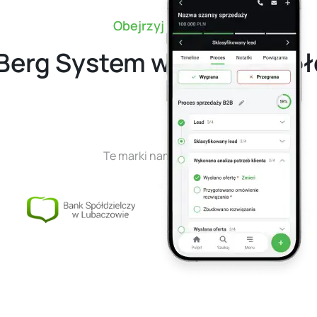
Obejrzyj wideo
 Berg System w Banku Spó
Te marki nam zaufały