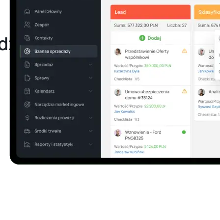
łdzielczym?