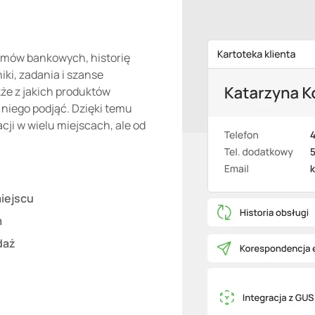
temów bankowych, historię
iki, zadania i szanse
akże z jakich produktów
c niego podjąć. Dzięki temu
cji w wielu miejscach, ale od
iejscu
m
daż