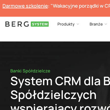
Przejdź
Darmowe szkolenie
: "Wakacyjne porządki w C
do
treści
Open Produkty
Op
Produkty
Branże
Banki Spółdzielcze
System CRM dla 
Spółdzielczych
wspierający rozw