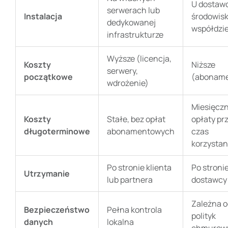
U dostawc
serwerach lub
Instalacja
środowis
dedykowanej
współdzi
infrastrukturze
Wyższe (licencja,
Koszty
Niższe
serwery,
początkowe
(aboname
wdrożenie)
Miesięcz
Koszty
Stałe, bez opłat
opłaty pr
długoterminowe
abonamentowych
czas
korzystan
Po stronie klienta
Po stroni
Utrzymanie
lub partnera
dostawcy
Zależna o
Bezpieczeństwo
Pełna kontrola
polityk
danych
lokalna
chmurow