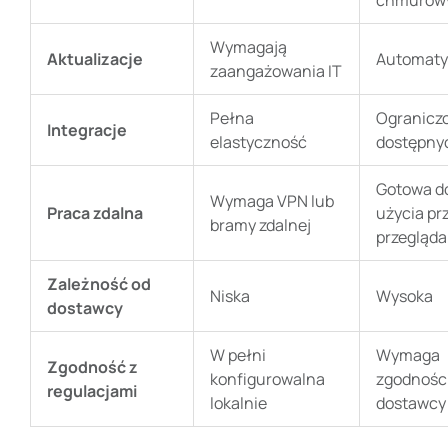
Wymagają
Aktualizacje
Automaty
zaangażowania IT
Pełna
Ogranicz
Integracje
elastyczność
dostępny
Gotowa d
Wymaga VPN lub
Praca zdalna
użycia pr
bramy zdalnej
przegląda
Zależność od
Niska
Wysoka
dostawcy
W pełni
Wymaga
Zgodność z
konfigurowalna
zgodnośc
regulacjami
lokalnie
dostawcy