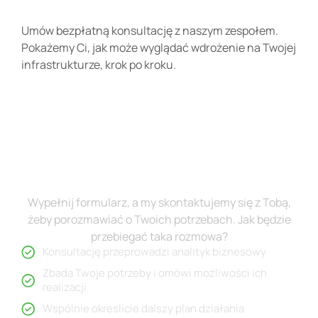
Umów bezpłatną konsultację z naszym zespołem.
Pokażemy Ci, jak może wyglądać wdrożenie na Twojej
infrastrukturze, krok po kroku.
Umówmy się na rozmowę
Wypełnij formularz, a my skontaktujemy się z Tobą,
żeby porozmawiać o Twoich potrzebach. Jak będzie
przebiegać taka rozmowa?
Konsultację przeprowadzi analityk biznesowy
Zbada Twoje potrzeby i omówi możliwości ich
realizacji
Wspólnie okreslicie dalszy plan działania