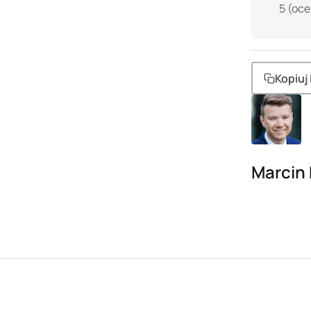
5
(oce
Kopiuj 
Marcin