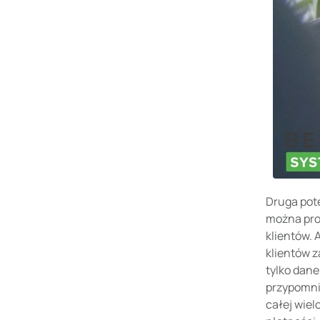
Druga potę
można prow
klientów. 
klientów 
tylko dan
przypomni,
całej wie