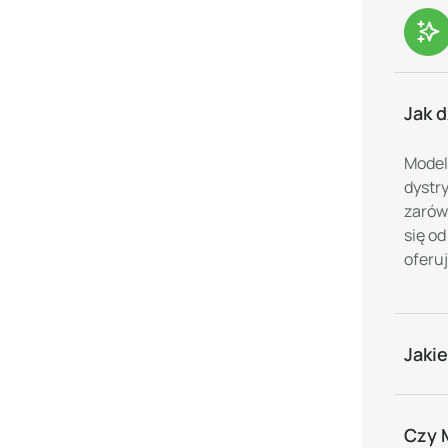
Jak 
Model
dystr
zarów
się o
oferu
Jakie
Czy 