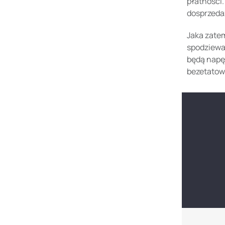
płatności
dosprzeda
Jaka zatem
spodziewać
będą napę
bezetatow