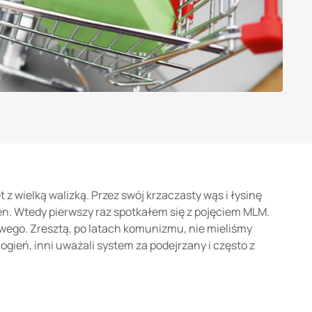
 z wielką walizką. Przez swój krzaczasty wąs i łysinę
n. Wtedy pierwszy raz spotkałem się z pojęciem MLM.
wego. Zresztą, po latach komunizmu, nie mieliśmy
gień, inni uważali system za podejrzany i często z