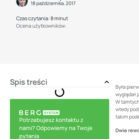
18 października, 2017
Czas czytania: 8 minut
Ocena użytkowników:
Spis treści
Była pierw
wyglądał j
W tamtych
wtedy pods
takim pode
Potrzebujesz kontaktu z
nami? Odpowiemy na Twoje
Dwie rewo
pytania