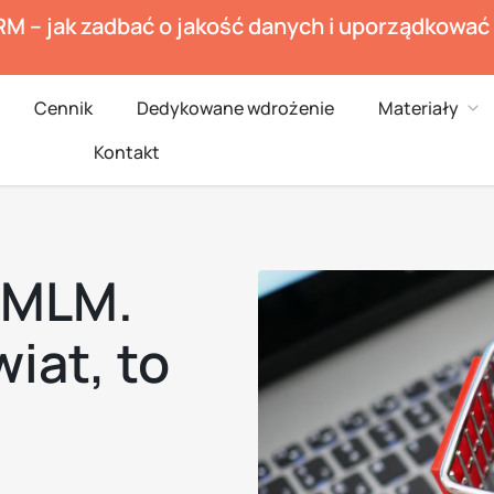
RM – jak zadbać o jakość danych i uporządkowa
en Branże
Ope
Cennik
Dedykowane wdrożenie
Materiały
Kontakt
 MLM.
iat, to