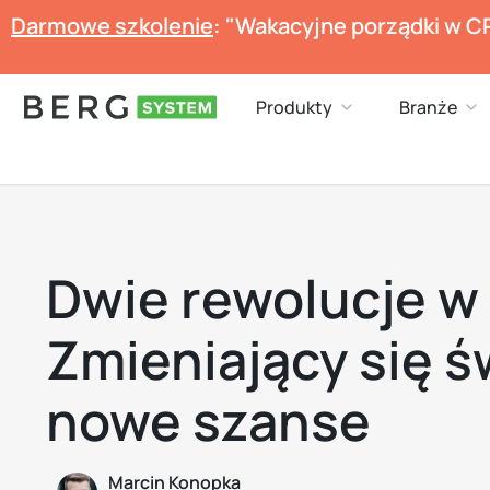
Przejdź
Darmowe szkolenie
: "Wakacyjne porządki w C
do
treści
Open Produkty
Op
Produkty
Branże
Dwie rewolucje w
Zmieniający się św
nowe szanse
Marcin Konopka