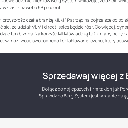
. Doświadczenia klientów Berg System wskazują, że dzięki w
ż wzrasta nawet o 68 procent.
 przyszłość czeka branżę MLM? Patrząc na dojrzalsze od pols
 się, że udział MLM i direct-sales będzie rósł. Co więcej, dyn
dzać ten biznes. Na korzyść MLM świadczą też zmiany na rynk
ców możliwość swobodnego kształtowania czasu, który poświęc
Sprzedawaj więcej z
Dołącz do najlepszych firm takich jak P
Sprawdź co Berg System jest w stanie osią