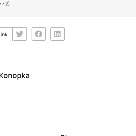
n:
2
)
link
 Konopka