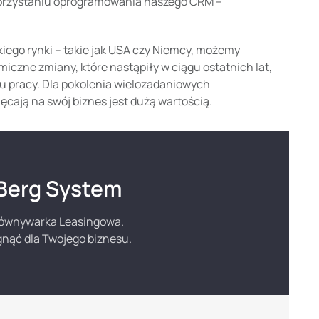
ykorzystaniu oprogramowania naszego CRM –
kiego rynki – takie jak USA czy Niemcy, możemy
amiczne zmiany, które nastąpiły w ciągu ostatnich lat,
u pracy. Dla pokolenia wielozadaniowych
ają na swój biznes jest dużą wartością.
 Berg System
orównywarka Leasingowa.
gnąć dla Twojego biznesu.