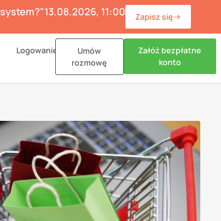
ć system?"
13.08.2026, 11:00
Zapisz się
n Materiały
Logowanie
Załóż bezpłatne
Umów
konto
rozmowę