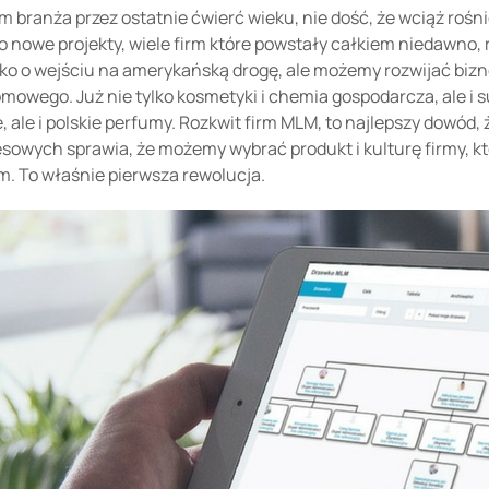
branża przez ostatnie ćwierć wieku, nie dość, że wciąż rośnie
to nowe projekty, wiele firm które powstały całkiem niedawno, 
lko o wejściu na amerykańską drogę, ale możemy rozwijać biz
mowego. Już nie tylko kosmetyki i chemia gospodarcza, ale i su
, ale i polskie perfumy. Rozkwit firm MLM, to najlepszy dowód, 
esowych sprawia, że możemy wybrać produkt i kulturę firmy, kt
. To właśnie pierwsza rewolucja.