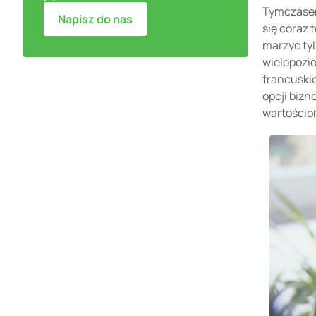
Tymczasem 
Napisz do nas
się coraz 
marzyć ty
wielopozio
francuskie
opcji bizn
wartościom