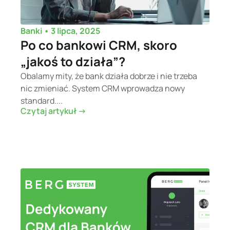
•
3 lipca, 2025
Banki
Po co bankowi CRM, skoro
„jakoś to działa”?
Obalamy mity, że bank działa dobrze i nie trzeba
nic zmieniać. System CRM wprowadza nowy
standard....
Czytaj artykuł ->