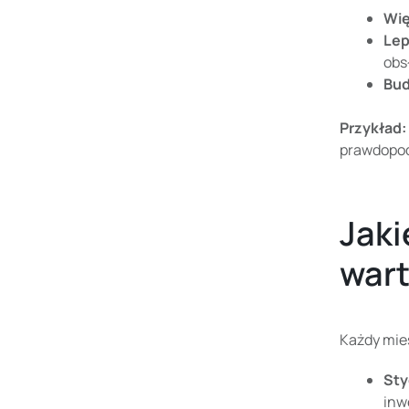
Wię
Lep
obs
Bud
Przykład:
prawdopod
Jaki
wart
Każdy mies
Sty
inw