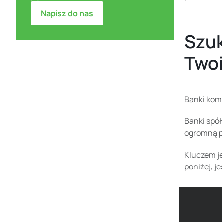
Napisz do nas
Szuk
Two
Banki kom
Banki spół
ogromną p
Kluczem j
poniżej, j