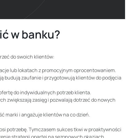
ić w banku?
rzeć do swoich klientów:
kacje lub lokatach z promocyjnym oprocentowaniem.
ą budują zaufanie i przygotowują klientów do podjęcia
ertę do indywidualnych potrzeb klienta.
h zwiększają zasięg i pozwalają dotrzeć do nowych
 marki i angażuje klientów na co dzień.
głosi potrzebę. Tymczasem sukces tkwi w proaktywności
żenie strategii opartej na sezonowych okazjach