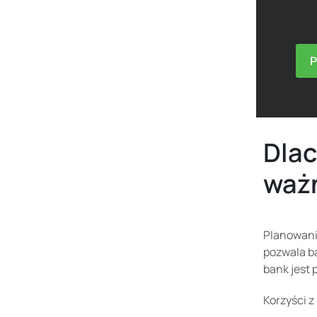
P
Dlac
waż
Planowanie
pozwala ba
bank jest 
Korzyści 