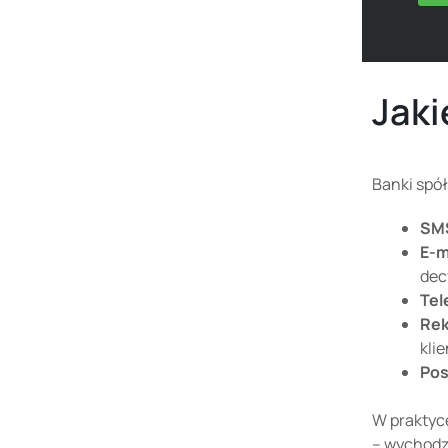
Jaki
Banki spół
SM
E-m
decy
Tel
Rek
kli
Pos
W praktyce
– wychodze