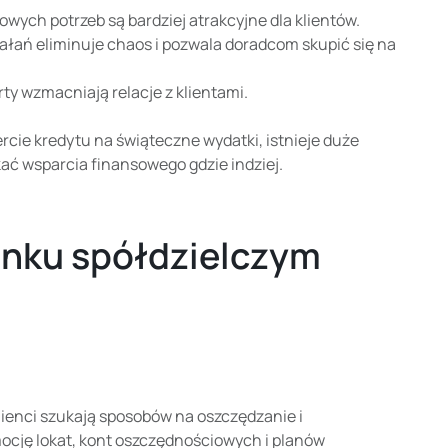
wych potrzeb są bardziej atrakcyjne dla klientów.
łań eliminuje chaos i pozwala doradcom skupić się na
rty wzmacniają relacje z klientami.
ercie kredytu na świąteczne wydatki, istnieje duże
ać wsparcia finansowego gdzie indziej.
anku spółdzielczym
lienci szukają sposobów na oszczędzanie i
cję lokat, kont oszczędnościowych i planów