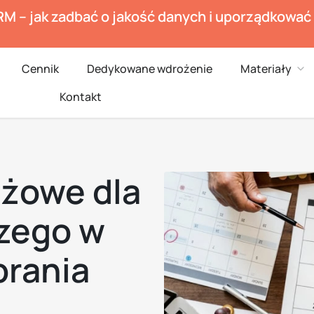
RM – jak zadbać o jakość danych i uporządkowa
en Branże
Ope
Cennik
Dedykowane wdrożenie
Materiały
Kontakt
ażowe dla
zego w
brania