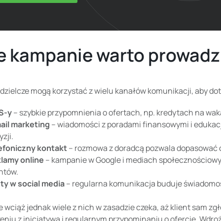
e kampanie warto prowadz
dzielcze mogą korzystać z wielu kanałów komunikacji, aby dot
S-y
– szybkie przypomnienia o ofertach, np. kredytach na wa
ail marketing
– wiadomości z poradami finansowymi i edukacj
zji.
efoniczny kontakt
– rozmowa z doradcą pozwala dopasować of
lamy online
– kampanie w Google i mediach społecznościowyc
entów.
ty w social media
– regularna komunikacja buduje świadomość
 wciąż jednak wiele z nich w zasadzie czeka, aż klient sam z
niu z inicjatywą i regularnym przypominaniu o ofercie. Wdro