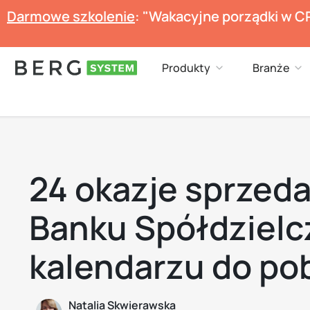
Przejdź
Darmowe szkolenie
: "Wakacyjne porządki w C
do
treści
Open Produkty
Op
Produkty
Branże
24 okazje sprzed
Banku Spółdzielc
kalendarzu do po
Natalia Skwierawska