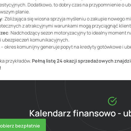
estycyjnych. Dodatkowo, to dobry czas na przypomnienie o ube
rwszym planie.
y
: Zbliżająca się wiosna sprzyja myśleniu o zakupie nowego
otecznych z atrakcyjnymi warunkami mogą przyciągnąć klient
zec
: Nadchodzący sezon motoryzacyjny to idealny moment 
i ubezpieczeń komunikacyjnych.
– okres komunijny generuje popyt na kredyty gotówkowe i ube
ilka przykładów.
Pełną listę 24 okazji sprzedażowych znajdzi
!
Kalendarz finansowo - 
obierz bezpłatnie