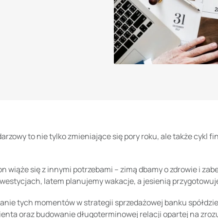
arzowy to nie tylko zmieniające się pory roku, ale także cykl f
n wiąże się z innymi potrzebami – zimą dbamy o zdrowie i za
westycjach, latem planujemy wakacje, a jesienią przygotowuj
anie tych momentów w strategii sprzedażowej banku spółdziel
lienta oraz budowanie długoterminowej relacji opartej na zroz