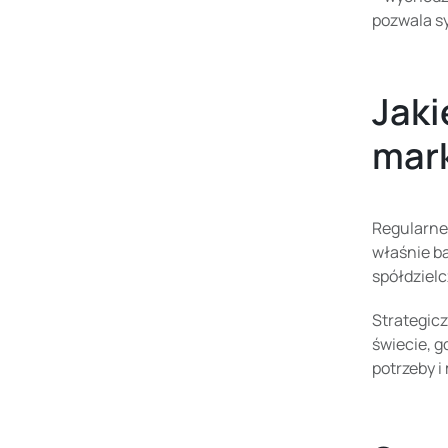
pozwala sy
Jaki
mar
Regularne 
właśnie ba
spółdzielc
Strategicz
świecie, g
potrzeby i