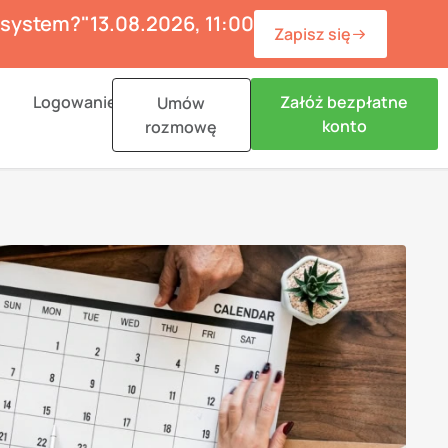
ć system?"
13.08.2026, 11:00
Zapisz się
n Materiały
Logowanie
Załóż bezpłatne
Umów
konto
rozmowę