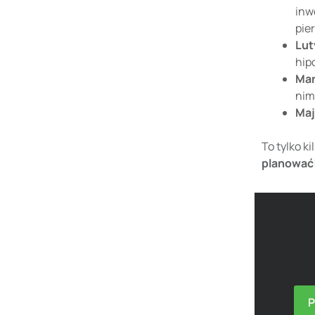
inw
pie
Lut
hip
Mar
nim
Maj
To tylko k
planować
P