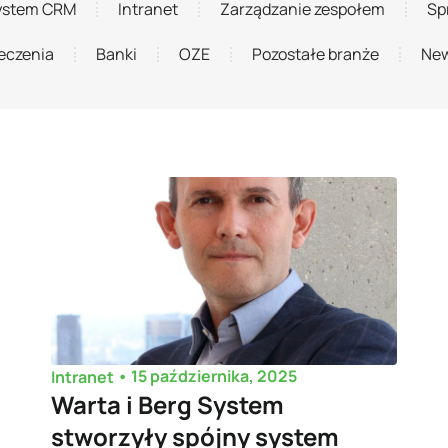
ystem CRM
Intranet
Zarządzanie zespołem
Sp
eczenia
Banki
OZE
Pozostałe branże
New
•
15 października, 2025
Intranet
Warta i Berg System
stworzyły spójny system