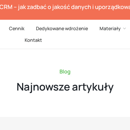
 CRM – jak zadbać o jakość danych i uporządko
en Branże
Ope
Cennik
Dedykowane wdrożenie
Materiały
Kontakt
Blog
Najnowsze artykuły