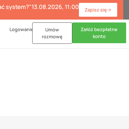
wać system?"
13.08.2026, 11:00
Zapisz się
n Materiały
Logowanie
Załóż bezpłatne
Umów
konto
rozmowę