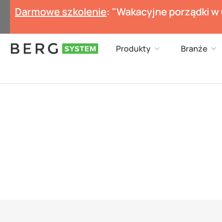
Przejdź
Darmowe szkolenie
: "Wakacyjne porządki w
do
treści
Open Produkty
Op
Produkty
Branże