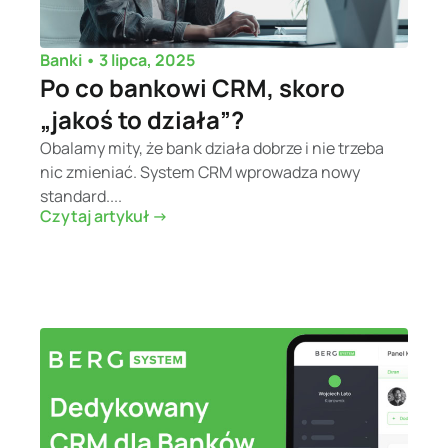
•
3 lipca, 2025
Banki
Po co bankowi CRM, skoro
„jakoś to działa”?
Obalamy mity, że bank działa dobrze i nie trzeba
nic zmieniać. System CRM wprowadza nowy
standard....
Czytaj artykuł ->