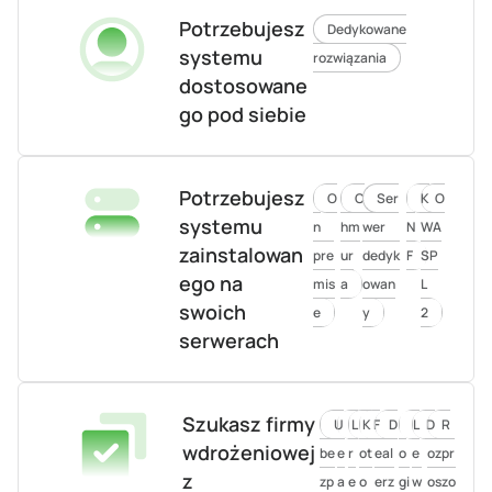
Potrzebujesz
Dedykowane
systemu
rozwiązania
dostosowane
go pod siebie
Potrzebujesz
O
C
Ser
K
O
systemu
n
hm
wer
N
WA
zainstalowan
pre
ur
dedyk
F
SP
ego na
mis
a
owan
L
swoich
e
y
2
serwerach
Szukasz firmy
U
L
K
F
D
L
D
R
wdrożeniowej
be
e
r
ot
eal
o
e
ozpr
z
zp
a
e
o
erz
gi
w
oszo