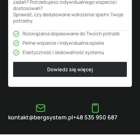
zadań? Potrzebujesz indywidualnego wsparcia i
dostosowań?
Sprawdź, czy dedykowane wdrożenie spełni Twoje
potrzeby.
Rozwiązania dopasowane do Twoich potrzeb
Pełne wsparcie i indywidualna opieka
Elastyczność i skalowalność systemu
Dowiedz się więcej
kontakt@bergsystem.pl
+48 535 950 687