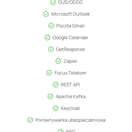
GUS/CEiDG
Microsoft Outlook
Poczta Gmail
Google Calendar
GetResponse​
Zapier
Focus Telekom​
REST API​
Apache Kafka​
Keycloak​
Porównywarka ubezpieczeniowa
SSO​