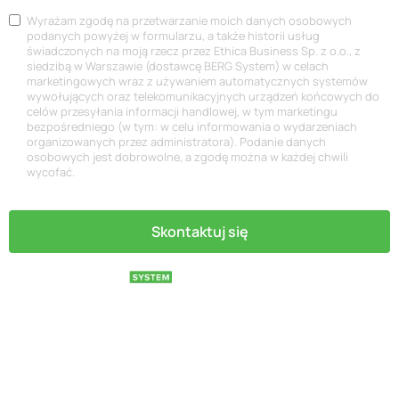
z
M
Wyrażam zgodę na przetwarzanie moich danych osobowych
y
a
podanych powyżej w formularzu, a także historii usług
l
świadczonych na moją rzecz przez Ethica Business Sp. z o.o., z
r
a
siedzibą w Warszawie (dostawcę BERG System) w celach
k
i
marketingowych wraz z używaniem automatycznych systemów
e
wywołujących oraz telekomunikacyjnych urządzeń końcowych do
n
t
celów przesyłania informacji handlowej, w tym marketingu
f
i
bezpośredniego (w tym: w celu informowania o wydarzeniach
o
n
organizowanych przez administratora). Podanie danych
r
osobowych jest dobrowolne, a zgodę można w każdej chwili
g
m
wycofać.
a
c
y
Skontaktuj się
j
n
a