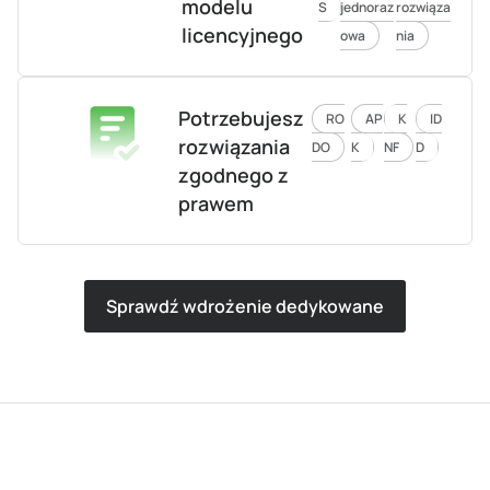
modelu
S
jednoraz
rozwiąza
licencyjnego
owa
nia
Potrzebujesz
RO
AP
K
ID
rozwiązania
DO
K
NF
D
zgodnego z
prawem
Sprawdź wdrożenie dedykowane