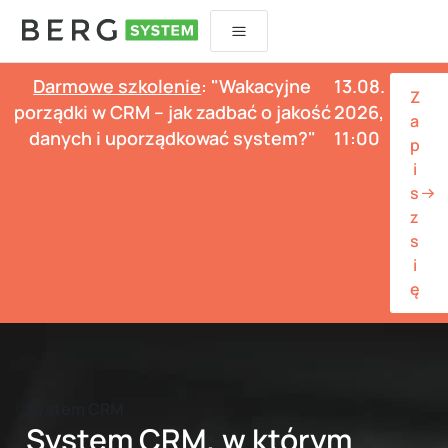
Przejdź
do
treści
Darmowe szkolenie
: "Wakacyjne
13.08.
Z
porządki w CRM – jak zadbać o jakość
2026,
a
danych i uporządkować system?"
11:00
p
i
s
z
s
i
ę
System CRM
System CRM, w którym