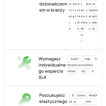
doświadczeni
ie
si
d
w
y
st
el
ne
em w branży
cz
n
y
ol
sa
y
op
sieci
en
g
t
ta
mo
k
er
sprz
i
y
ik
cho
a
z
eda
a
a
do
y
ży
w
i
Wymagasz
Audyt
High
S
indywidualne
bezpiecze
availabi
L
go wsparcia
ństwa
lity
A
SLA
Poszukujesz
S
Licenc
Moduł
elastycznego
aa
ja
owe