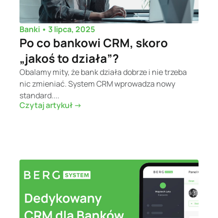
•
3 lipca, 2025
Banki
Po co bankowi CRM, skoro
„jakoś to działa”?
Obalamy mity, że bank działa dobrze i nie trzeba
nic zmieniać. System CRM wprowadza nowy
standard....
Czytaj artykuł ->