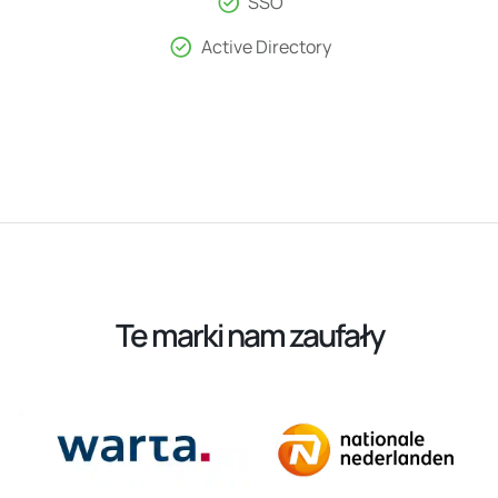
SSO​
Active Directory​
Te marki nam zaufały