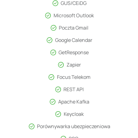
GUS/CEiDG
Microsoft Outlook
Poczta Gmail
Google Calendar
GetResponse​
Zapier
Focus Telekom​
REST API​
Apache Kafka​
Keycloak​
Porównywarka ubezpieczeniowa