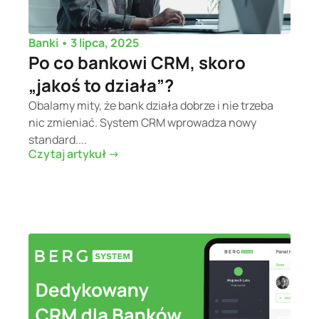
•
3 lipca, 2025
Banki
Po co bankowi CRM, skoro
„jakoś to działa”?
Obalamy mity, że bank działa dobrze i nie trzeba
nic zmieniać. System CRM wprowadza nowy
standard....
Czytaj artykuł ->