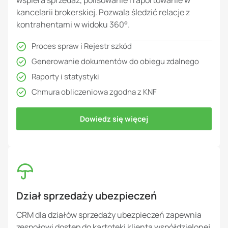
wspiera sprzedaż, polisowanie i raportowanie w
kancelarii brokerskiej. Pozwala śledzić relacje z
kontrahentami w widoku 360°.
Proces spraw i Rejestr szkód
Generowanie dokumentów do obiegu zdalnego
Raporty i statystyki
Chmura obliczeniowa zgodna z KNF
Dowiedz się więcej
Dział sprzedaży ubezpieczeń
CRM dla działów sprzedaży ubezpieczeń zapewnia
zespołowi dostęp do kartoteki klienta współdzielonej