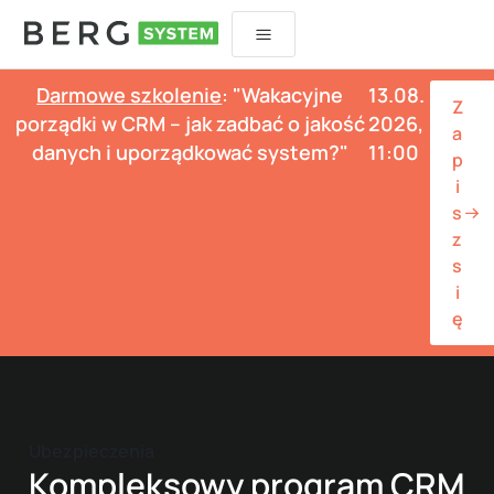
Przejdź
do
treści
Darmowe szkolenie
: "Wakacyjne
13.08.
Z
porządki w CRM – jak zadbać o jakość
2026,
a
danych i uporządkować system?"
11:00
p
i
s
z
s
i
ę
Ubezpieczenia
Kompleksowy program CRM