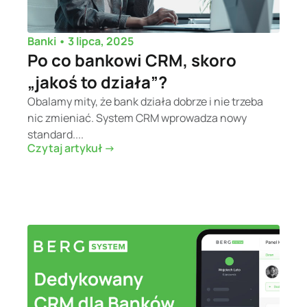
•
3 lipca, 2025
Banki
Po co bankowi CRM, skoro
„jakoś to działa”?
Obalamy mity, że bank działa dobrze i nie trzeba
nic zmieniać. System CRM wprowadza nowy
standard....
Czytaj artykuł ->