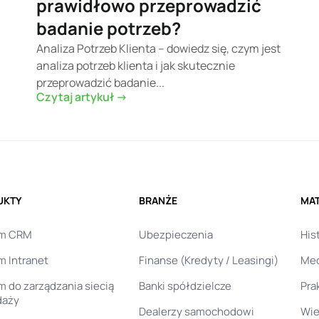
prawidłowo przeprowadzić
badanie potrzeb?
Analiza Potrzeb Klienta – dowiedz się, czym jest
analiza potrzeb klienta i jak skutecznie
przeprowadzić badanie...
Czytaj artykuł ->
UKTY
BRANŻE
MAT
em CRM
Ubezpieczenia
His
m Intranet
Finanse (Kredyty / Leasingi)
Med
 do zarządzania siecią
Banki spółdzielcze
Pra
daży
Dealerzy samochodowi
Wie