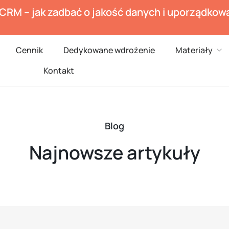
 CRM – jak zadbać o jakość danych i uporządko
en Branże
Ope
Cennik
Dedykowane wdrożenie
Materiały
Kontakt
Blog
Najnowsze artykuły