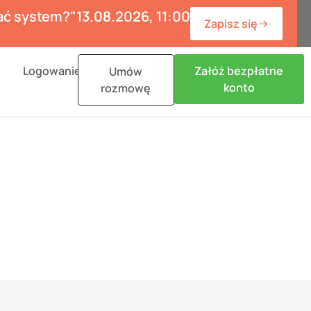
wać system?"
13.08.2026, 11:00
Zapisz się
n Materiały
Logowanie
Załóż bezpłatne
Umów
konto
rozmowę