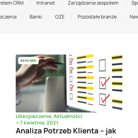
ystem CRM
Intranet
Zarządzanie zespołem
Sp
eczenia
Banki
OZE
Pozostałe branże
New
Ubezpieczenia
,
Aktualności
•
7 kwietnia, 2021
Analiza Potrzeb Klienta – jak