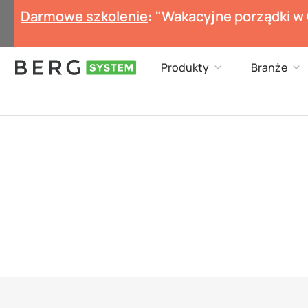
Przejdź
Darmowe szkolenie
: "Wakacyjne porządki w
do
treści
Open Produkty
Op
Produkty
Branże