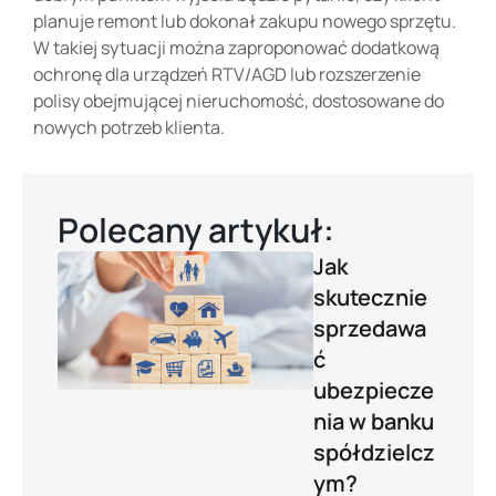
planuje remont lub dokonał zakupu nowego sprzętu.
W takiej sytuacji można zaproponować dodatkową
ochronę dla urządzeń RTV/AGD lub rozszerzenie
polisy obejmującej nieruchomość, dostosowane do
nowych potrzeb klienta.
Polecany artykuł:
Jak
skutecznie
sprzedawa
ć
ubezpiecze
nia w banku
spółdzielcz
ym?