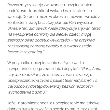
Rozważmy sytuację związaną z ubezpieczeniem
podróżnym, które klient wykupił na czas letnich
wakacji. Doradca może w okresie zimowym, wrócić z
kontaktem i zapytać:
„Czy planuje Pan wyjazd w
okresie ferii zimowych? Jeśli zdecyduje się Pan teraz
na wykupienie ochrony dla siebie i dzieci, mogę
zaproponować dodatkowe korzyści – na przykład
rozszerzoną ochronę bagażu lub zwrot kosztów
leczenia za granicą.”
W przypadku ubezpieczenia na życie warto
przypomnieć o jego znaczeniu i dopytać:
“Pani, Aniu,
czy wiedziała Pani, że możemy teraz rozszerzyć
ubezpieczenie na życie o pakiet telemedyczny? To
całodobowy dostęp do lekarzy bez konieczności
wychodzenia z domu.”
Jeżeli natomiast chodzi o ubezpieczenie majątkowe,
dobrym punktem wyjścia będzie pytanie, czy klient