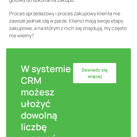
Proces sprzedażowy i proces zakupowy klienta nie
zawsze jednak idą w parze. Klienci mają swoje etapy
zakupowe, a na którym z nich się znajdują, my często
nie wiemy?
W systemie
Dowiedz się
więcej
CRM
możesz
ułożyć
dowolną
liczbę