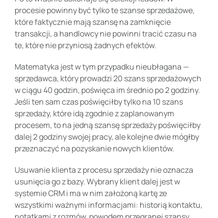
procesie powinny być tylko te szanse sprzedażowe,
które faktycznie mają szansę na zamknięcie
transakcji, a handlowcy nie powinni tracić czasu na
te, które nie przyniosą żadnych efektów.
Matematyka jest w tym przypadku nieubłagana —
sprzedawca, który prowadzi 20 szans sprzedażowych
w ciągu 40 godzin, poświęca im średnio po 2 godziny.
Jeśli ten sam czas poświęciłby tylko na 10 szans
sprzedaży, które idą zgodnie z zaplanowanym
procesem, to na jedną szansę sprzedaży poświęciłby
dalej 2 godziny swojej pracy, ale kolejne dwie mógłby
przeznaczyć na pozyskanie nowych klientów.
Usuwanie klienta z procesu sprzedaży nie oznacza
usunięcia go z bazy. Wybrany klient dalej jest w
systemie CRM i ma w nim założoną kartę ze
wszystkimi ważnymi informacjami: historią kontaktu,
notatkami z rozmów, powodem przegranej szansy