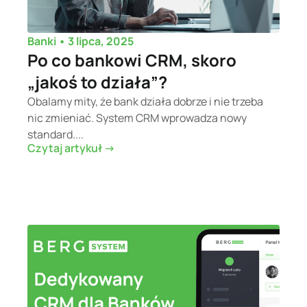
•
3 lipca, 2025
Banki
Po co bankowi CRM, skoro
„jakoś to działa”?
Obalamy mity, że bank działa dobrze i nie trzeba
nic zmieniać. System CRM wprowadza nowy
standard....
Czytaj artykuł ->