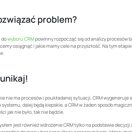
rozwiązać problem?
 do
wyboru CRM
powinny rozpocząć się od analizy procesów b
cemy osiągnąć i jakie mamy cele na przyszłość. Na tym etapi
e.
unikaj!
rmie nie ma procesów i poukładanej sytuacji, CRM wygeneruje 
systemu, dalej będą kiepskie, a CRM w żaden sposób magiczni
ci jak nie było, tak nie będzie.
słem jest również wdrożenie CRM t
ylko na podstawie decyzji 
arzędzia do pracy, bez konsultacji z pracownikami, którzy mi