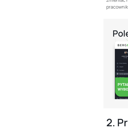
pracownik
Pol
2. P