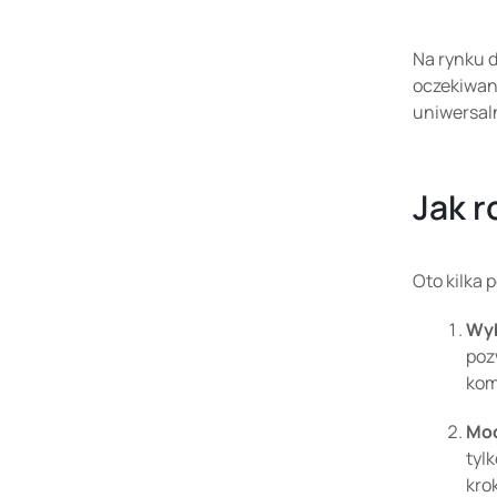
Na rynku d
oczekiwani
uniwersaln
Jak 
Oto kilka 
Wyb
poz
kom
Mo
tyl
kro