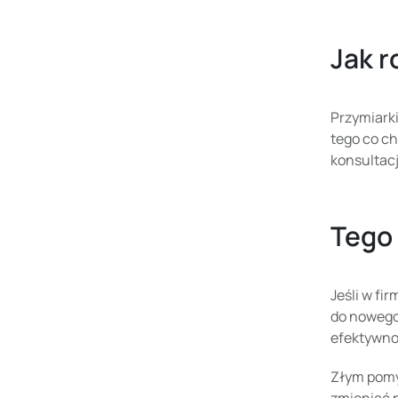
Jak 
Przymiarki
tego co ch
konsultacj
Tego 
Jeśli w fi
do nowego 
efektywnoś
Złym pomy
zmieniać n