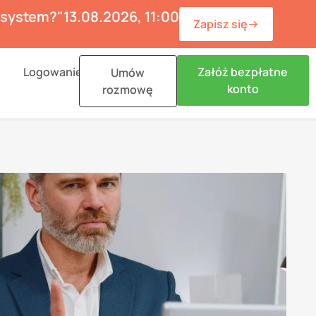
ć system?"
13.08.2026, 11:00
Zapisz się
n Materiały
Logowanie
Załóż bezpłatne
Umów
konto
rozmowę