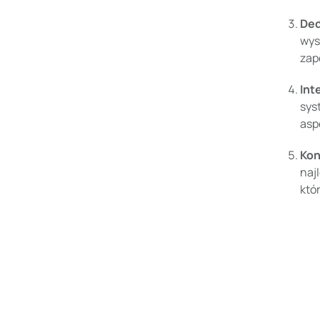
De
wys
zap
Int
sys
asp
Kon
naj
któ