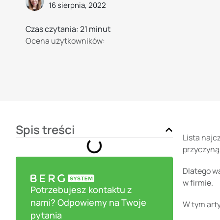
16 sierpnia, 2022
Czas czytania: 21 minut
Ocena użytkowników:
Spis treści
Lista najc
przyczyną 
Dlatego w
w firmie.
Potrzebujesz kontaktu z
nami? Odpowiemy na Twoje
W tym art
pytania