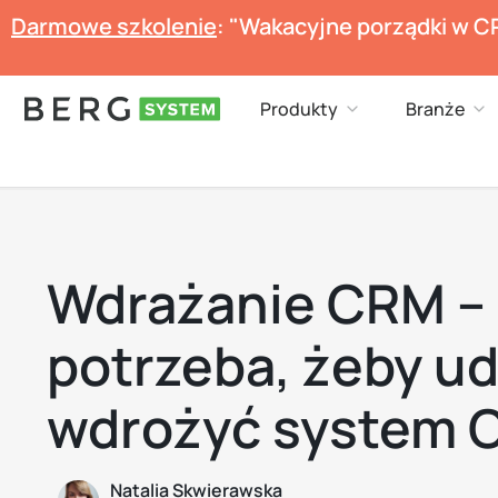
Przejdź
Darmowe szkolenie
: "Wakacyjne porządki w C
do
treści
Open Produkty
Op
Produkty
Branże
Wdrażanie CRM –
potrzeba, żeby u
wdrożyć system 
Natalia Skwierawska