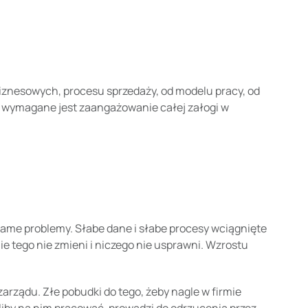
iznesowych, procesu sprzedaży, od modelu pracy, od
e wymagane jest zaangażowanie całej załogi w
same problemy. Słabe dane i słabe procesy wciągnięte
e tego nie zmieni i niczego nie usprawni. Wzrostu
zarządu. Złe pobudki do tego, żeby nagle w firmie
eliby na nim pracować, prowadzi do odrzucenia przez