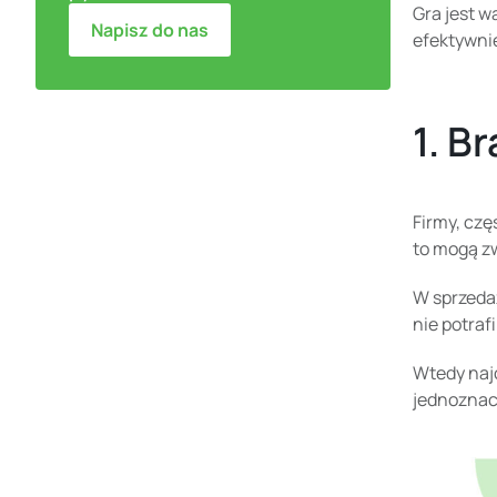
Gra jest w
Napisz do nas
efektywnie
1. B
Firmy, czę
to mogą zw
W sprzedaż
nie potraf
Wtedy najc
jednoznacz