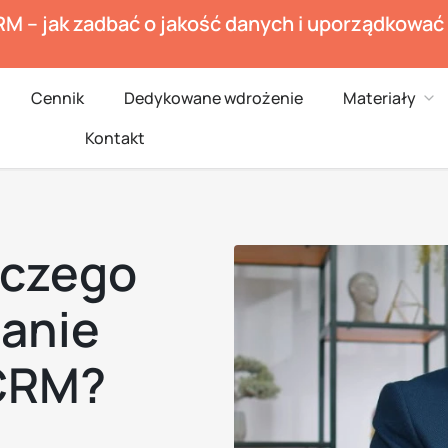
RM – jak zadbać o jakość danych i uporządkowa
en Branże
Ope
Cennik
Dedykowane wdrożenie
Materiały
Kontakt
 czego
danie
CRM?