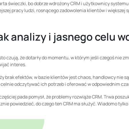
arta świeczki, bo dobrze wdrożony CRM i użytkownicy systemu, 
jszej pracy ludzi, rosnącego zadowolenia klientów i większej s
rak analizy i jasnego celu
sto czują, że dotarły do momentu, w którym jeśli czegoś nie z
ijać interes.
y brak efektów, w bazie klientów jest chaos, handlowcy nie są z
i celnie odczytywać ich potrzeb i oferować w odpowiednim c
zęściej pada pomysł, że problemy rozwiąże CRM. Trwa poszukiw
nie powiedzieć, do czego ten CRM ma służyć. Wiadomo tylko tyl