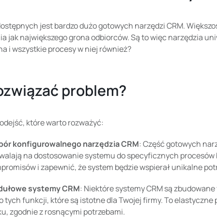
ostępnych jest bardzo dużo gotowych narzędzi CRM. Większość
a jak największego grona odbiorców. Są to więc narzędzia uniw
a i wszystkie procesy w niej również?
rozwiązać problem?
podejść, które warto rozważyć:
ór konfigurowalnego narzędzia CRM
: Część gotowych narz
walają na dostosowanie systemu do specyficznych procesów 
promisów i zapewnić, że system będzie wspierał unikalne potr
dułowe systemy CRM
: Niektóre systemy CRM są zbudowane 
ko tych funkcji, które są istotne dla Twojej firmy. To elastyc
ku, zgodnie z rosnącymi potrzebami.