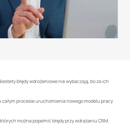
iestety b
łędy wdrożeniowe nie wybaczają, bo za ich
a w całym procesie uruchomienia nowego modelu pracy
w których można popełnić błędy przy wdrażaniu CRM.