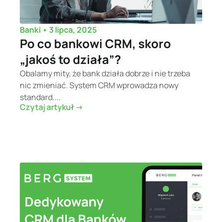
•
3 lipca, 2025
Banki
Po co bankowi CRM, skoro
„jakoś to działa”?
Obalamy mity, że bank działa dobrze i nie trzeba
nic zmieniać. System CRM wprowadza nowy
standard....
Czytaj artykuł ->