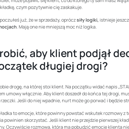
olei, może pojawić się klient, co do którego ty sam masz wątp
składkę, czym pozytywnie cię zaskakuje.
oczułeś już, że w sprzedaży, oprócz
siły logiki,
istnieje jeszc
mocjach
. Mają one nie mniejszą moc niż logika.
robić, aby klient podjął de
oczątek długiej drogi?
bie drogę, na której stoi klient. Na początku widać napis „ST
m umowy włącznie. Aby klient doszedł do końca tej drogi, musi
 rzeczki. Jeśli do niej wpadnie, nurt może go porwać i będzie s
ładka to emocje, które powinny powstać wskutek rozmowy z tob
a powinien skorzystać. Jeśli klient nie przejdzie pierwszej kład
y. Oczywiście rozmowa, która ma pobudzić emocje klienta nie