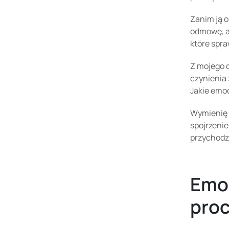
Zanim ją o
odmowę, a 
które spra
Z mojego d
czynienia 
Jakie emo
Wymienię k
spojrzenie
przychodzi
Emoc
pro