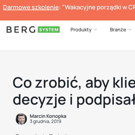
Przejdź
Darmowe szkolenie
: "Wakacyjne porządki w C
do
treści
Open Produkty
Op
Produkty
Branże
Co zrobić, aby kli
decyzje i podpisa
Marcin Konopka
3 grudnia, 2019