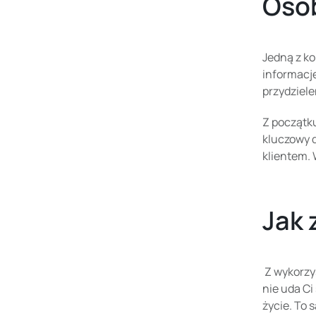
Oso
Jedną z ko
informacj
przydziele
Z początku
kluczowy d
klientem. 
Jak 
Z wykorzy
nie uda Ci
życie. To