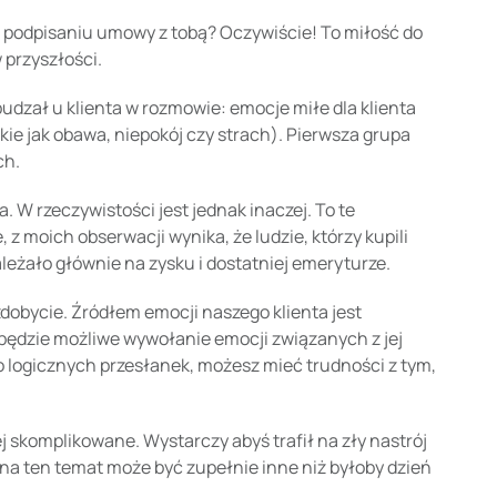
 o podpisaniu umowy z tobą? Oczywiście! To miłość do
w przyszłości.
udzał u klienta w rozmowie: emocje miłe dla klienta
takie jak obawa, niepokój czy strach). Pierwsza grupa
ch.
. W rzeczywistości jest jednak inaczej. To te
z moich obserwacji wynika, że ludzie, którzy kupili
zależało głównie na zysku i dostatniej emeryturze.
zdobycie. Źródłem emocji naszego klienta jest
o będzie możliwe wywołanie emocji związanych z jej
mo logicznych przesłanek, możesz mieć trudności z tym,
 skomplikowane. Wystarczy abyś trafił na zły nastrój
 na ten temat może być zupełnie inne niż byłoby dzień