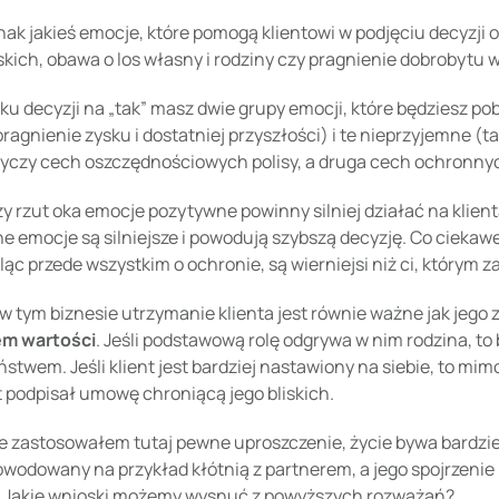
nak jakieś emocje, które pomogą klientowi w podjęciu decyzji
skich, obawa o los własny i rodziny czy pragnienie dobrobytu 
u decyzji na „tak” masz dwie grupy emocji, które będziesz pob
 pragnienie zysku i dostatniej przyszłości) i te nieprzyjemne (
tyczy cech oszczędnościowych polisy, a druga cech ochronny
y rzut oka emocje pozytywne powinny silniej działać na klienta
 emocje są silniejsze i powodują szybszą decyzję. Co ciekawe, 
ląc przede wszystkim o ochronie, są wierniejsi niż ci, którym 
 w tym biznesie utrzymanie klienta jest równie ważne jak jego 
em wartości
. Jeśli podstawową rolę odgrywa w nim rodzina, t
stwem. Jeśli klient jest bardziej nastawiony na siebie, to mi
t podpisał umowę chroniącą jego bliskich.
 zastosowałem tutaj pewne uproszczenie, życie bywa bardziej
owodowany na przykład kłótnią z partnerem, a jego spojrzenie
. Jakie wnioski możemy wysnuć z powyższych rozważań?