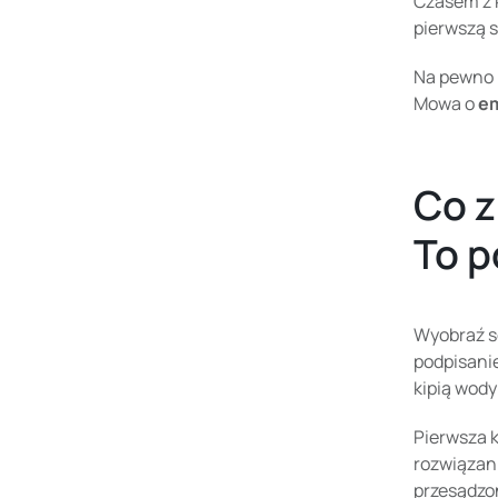
Czasem z k
pierwszą 
Na pewno p
Mowa o
e
Co z
To p
Wyobraź so
podpisanie
kipią wody
Pierwsza k
rozwiązani
przesądzon