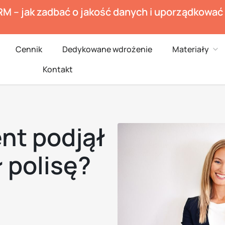
RM – jak zadbać o jakość danych i uporządkowa
en Branże
Ope
Cennik
Dedykowane wdrożenie
Materiały
Kontakt
ent podjął
ł polisę?