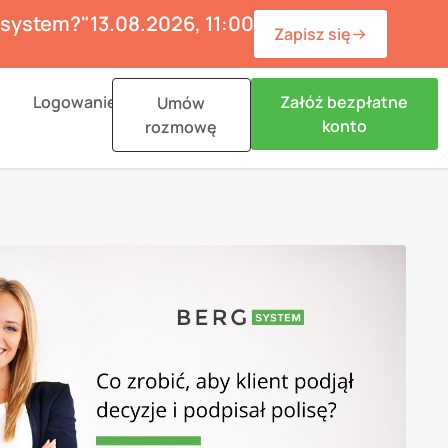
ć system?"
13.08.2026, 11:00
Zapisz się
n Materiały
Logowanie
Załóż bezpłatne
Umów
konto
rozmowę