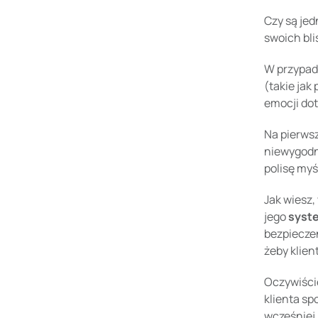
Czy są jed
swoich bli
W przypadk
(takie jak
emocji do
Na pierwsz
niewygodne
polisę myś
Jak wiesz,
jego
syst
bezpieczeń
żeby klien
Oczywiście
klienta sp
wcześniej