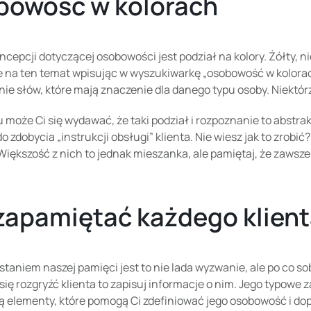
bowość w kolorach
ncepcji dotyczącej osobowości jest podział na kolory. Żółty, ni
e na ten temat wpisując w wyszukiwarkę „osobowość w kolorac
nie słów, które mają znaczenie dla danego typu osoby. Niektórz
 może Ci się wydawać, że taki podział i rozpoznanie to abstrakc
o zdobycia „instrukcji obsługi” klienta. Nie wiesz jak to zrobić
Większość z nich to jednak mieszanka, ale pamiętaj, że zawsze
zapamiętać każdego klien
staniem naszej pamięci jest to nie lada wyzwanie, ale po co s
 się rozgryźć klienta to zapisuj informacje o nim. Jego typow
 są elementy, które pomogą Ci zdefiniować jego osobowość i 