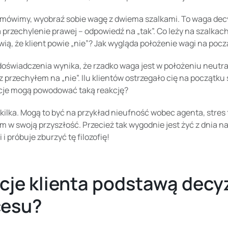
mówimy, wyobraź sobie wagę z dwiema szalkami. To waga decyzj
przechylenie prawej – odpowiedź na „tak”. Co leży na szalkach
wią, że klient powie „nie”? Jak wygląda położenie wagi na poc
oświadczenia wynika, że rzadko waga jest w położeniu neutra
z przechyłem na „nie”. Ilu klientów ostrzegało cię na początku
cje mogą powodować taką reakcję?
ilka. Mogą to być na przykład nieufność wobec agenta, stre
m w swoją przyszłość. Przecież tak wygodnie jest żyć z dnia na 
 i próbuje zburzyć tę filozofię!
je klienta podstawą decy
cesu?