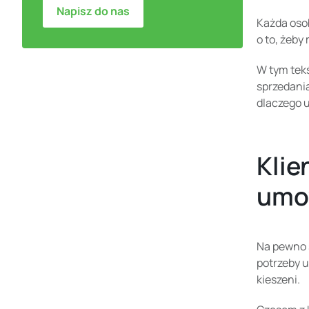
Napisz do nas
Każda oso
o to, żeby
W tym tekś
sprzedani
dlaczego u
Klie
umow
Na pewno s
potrzeby u
kieszeni.