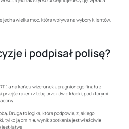
liwości, a jednak szybko podejmuje decyzję, wpłaca
ze jedna wielka moc, która wpływa na wybory klientów.
cyzje i podpisał polisę?
ART”, a na końcu wizerunek upragnionego finału z
 przejść razem z tobą przez dwie kładki, pod którymi
tracony.
ą. Druga to logika, która podpowie, z jakiego
ki, tylko ją ominie, wynik spotkania jest właściwie
 jest łatwa.