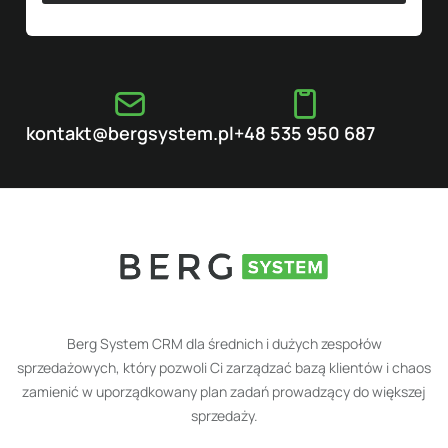
kontakt@bergsystem.pl
+48 535 950 687
Berg System CRM dla średnich i dużych zespołów
sprzedażowych, który pozwoli Ci zarządzać bazą klientów i chaos
zamienić w uporządkowany plan zadań prowadzący do większej
sprzedaży.