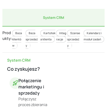
System CRM
Prod
Baza
Baza
Kartotek
Integ
Szanse
Kalendarz i
ukty:
klientó
sprzedaż
a klienta
racje
sprzedaż
moduł zadań
w
y
y
System CRM
Co zyskujesz?
Połączenie
marketingu i
sprzedaży
Połączysz
proces zbierania